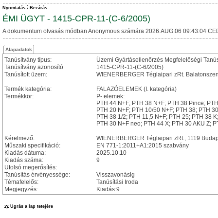
Nyomtatás
Bezárás
ÉMI ÜGYT - 1415-CPR-11-(C-6/2005)
A dokumentum olvasás módban Anonymous számára 2026.AUG.06 09:43:04 CE
Alapadatok
Tanúsítvány típus:
Üzemi Gyártásellenőrzés Megfelelőségi Tanú
Tanúsítvány azonosító
1415-CPR-11-(C-6/2005)
Tanúsított üzem:
WIENERBERGER Téglaipari zRt. Balatonszentgy
Termék kategória:
FALAZÓELEMEK (I. kategória)
Termékkör:
P- elemek:
PTH 44 N+F; PTH 38 N+F; PTH 38 Pince; PTH
PTH 20 N+F; PTH 10/50 N+F; PTH 38; PTH 30
PTH 38 1/2; PTH 11,5 N+F; PTH 25; PTH 38 K
PTH 30 N+F neo; PTH 44 X; PTH 30 AKU Z; 
Kérelmező:
WIENERBERGER Téglaipari zRt., 1119 Budapest
Műszaki specifikáció:
EN 771-1:2011+A1:2015 szabvány
Kiadás dátuma:
2025.10.10
Kiadás száma:
9
Utolsó megerősítés:
Tanúsítás érvényessége:
Visszavonásig
Témafelelős:
Tanúsítási Iroda
Megjegyzés:
Kiadás:9.
Ugrás a lap tetejére