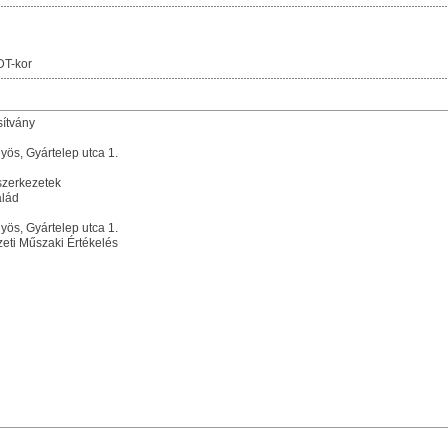
DT-kor
sítvány
ös, Gyártelep utca 1.
 szerkezetek
alád
ös, Gyártelep utca 1.
ti Műszaki Értékelés