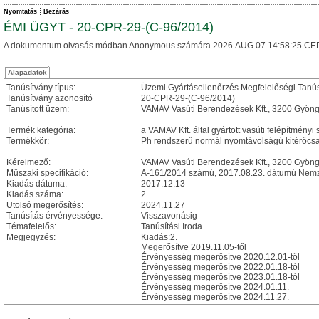
Nyomtatás
Bezárás
ÉMI ÜGYT - 20-CPR-29-(C-96/2014)
A dokumentum olvasás módban Anonymous számára 2026.AUG.07 14:58:25 CE
Alapadatok
Tanúsítvány típus:
Üzemi Gyártásellenőrzés Megfelelőségi Tanú
Tanúsítvány azonosító
20-CPR-29-(C-96/2014)
Tanúsított üzem:
VAMAV Vasúti Berendezések Kft., 3200 Gyöngy
Termék kategória:
a VAMAV Kft. által gyártott vasúti felépítményi
Termékkör:
Ph rendszerű normál nyomtávolságú kitérőcs
Kérelmező:
VAMAV Vasúti Berendezések Kft., 3200 Gyöngy
Műszaki specifikáció:
A-161/2014 számú, 2017.08.23. dátumú Nemze
Kiadás dátuma:
2017.12.13
Kiadás száma:
2
Utolsó megerősítés:
2024.11.27
Tanúsítás érvényessége:
Visszavonásig
Témafelelős:
Tanúsítási Iroda
Megjegyzés:
Kiadás:2.
Megerősítve 2019.11.05-től
Érvényesség megerősítve 2020.12.01-től
Érvényesség megerősítve 2022.01.18-tól
Érvényesség megerősítve 2023.01.18-tól
Érvényesség megerősítve 2024.01.11.
Érvényesség megerősítve 2024.11.27.