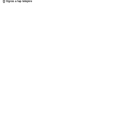
Ugrás a lap tetejére