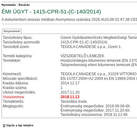
Nyomtatás
Bezárás
ÉMI ÜGYT - 1415-CPR-51-(C-140/2014)
A dokumentum olvasás módban Anonymous számára 2026.AUG.08 01:47:38 CE
Alapadatok
Tanúsítvány típus:
Üzemi Gyártásellenőrzés Megfelelőségi Tanú
Tanúsítvány azonosító
1415-CPR-51-(C-140/2014)
Tanúsított üzem:
TEGOLA CANADESE s.p.a., Üzem 1.
Termék kategória:
VÍZSZIGETELŐ LEMEZEK
Termékkör:
Hordozóréteges bitumenes lemezek (EN 137
Talajnedvesség elleni bitumenes lemezek (E
Kérelmező:
TEGOLA CANADESE s.p.a., 31029 VITTORIO VEN
Műszaki specifikáció:
EN 13707:2004+A2:2009 és EN 13969:2004 /
Kiadás dátuma:
2014.12.17
Kiadás száma:
1
Utolsó megerősítés:
2017.11.20
Visszavonva:
2018.11.12
Témafelelős:
Tanúsítási Iroda
Megjegyzés:
Érvényesség megerősítve: 2016.09.09-től.
Érvényesség megerősítve: 2017.11.20-tól.
Tanúsítvány visszavonva: 2018.11.12-től.
Ugrás a lap tetejére