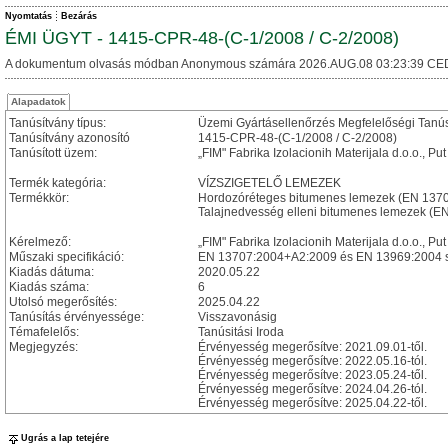
Nyomtatás
Bezárás
ÉMI ÜGYT - 1415-CPR-48-(C-1/2008 / C-2/2008)
A dokumentum olvasás módban Anonymous számára 2026.AUG.08 03:23:39 CE
Alapadatok
Tanúsítvány típus:
Üzemi Gyártásellenőrzés Megfelelőségi Tanú
Tanúsítvány azonosító
1415-CPR-48-(C-1/2008 / C-2/2008)
Tanúsított üzem:
„FIM" Fabrika Izolacionih Materijala d.o.o., P
Termék kategória:
VÍZSZIGETELŐ LEMEZEK
Termékkör:
Hordozóréteges bitumenes lemezek (EN 137
Talajnedvesség elleni bitumenes lemezek (E
Kérelmező:
„FIM" Fabrika Izolacionih Materijala d.o.o., P
Műszaki specifikáció:
EN 13707:2004+A2:2009 és EN 13969:2004 
Kiadás dátuma:
2020.05.22
Kiadás száma:
6
Utolsó megerősítés:
2025.04.22
Tanúsítás érvényessége:
Visszavonásig
Témafelelős:
Tanúsitási Iroda
Megjegyzés:
Érvényesség megerősítve: 2021.09.01-től.
Érvényesség megerősítve: 2022.05.16-tól.
Érvényesség megerősítve: 2023.05.24-től.
Érvényesség megerősítve: 2024.04.26-tól.
Érvényesség megerősítve: 2025.04.22-től.
Ugrás a lap tetejére