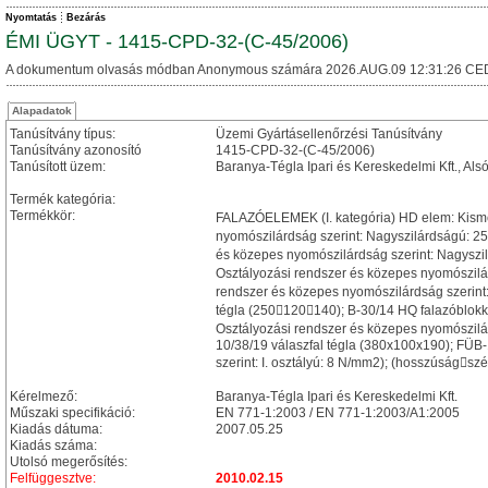
Nyomtatás
Bezárás
ÉMI ÜGYT - 1415-CPD-32-(C-45/2006)
A dokumentum olvasás módban Anonymous számára 2026.AUG.09 12:31:26 CE
Alapadatok
Tanúsítvány típus:
Üzemi Gyártásellenőrzési Tanúsítvány
Tanúsítvány azonosító
1415-CPD-32-(C-45/2006)
Tanúsított üzem:
Baranya-Tégla Ipari és Kereskedelmi Kft., Al
Termék kategória:
Termékkör:
FALAZÓELEMEK (I. kategória) HD elem: Kismé
nyomószilárdság szerint: Nagyszilárdságú: 25
és közepes nyomószilárdság szerint: Nagysz
Osztályozási rendszer és közepes nyomószilár
rendszer és közepes nyomószilárdság szerint:
tégla (250120140); B-30/14 HQ falazóblok
Osztályozási rendszer és közepes nyomószilár
10/38/19 válaszfal tégla (380x100x190); FÜB-
szerint: I. osztályú: 8 N/mm2); (hosszúság
Kérelmező:
Baranya-Tégla Ipari és Kereskedelmi Kft.
Műszaki specifikáció:
EN 771-1:2003 / EN 771-1:2003/A1:2005
Kiadás dátuma:
2007.05.25
Kiadás száma:
Utolsó megerősítés:
Felfüggesztve:
2010.02.15