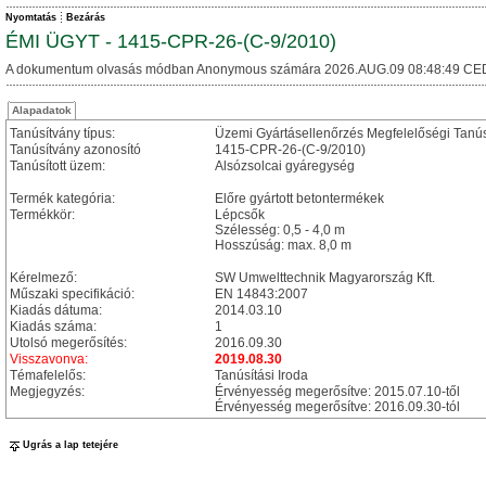
Nyomtatás
Bezárás
ÉMI ÜGYT - 1415-CPR-26-(C-9/2010)
A dokumentum olvasás módban Anonymous számára 2026.AUG.09 08:48:49 CE
Alapadatok
Tanúsítvány típus:
Üzemi Gyártásellenőrzés Megfelelőségi Tanú
Tanúsítvány azonosító
1415-CPR-26-(C-9/2010)
Tanúsított üzem:
Alsózsolcai gyáregység
Termék kategória:
Előre gyártott betontermékek
Termékkör:
Lépcsők
Szélesség: 0,5 - 4,0 m
Hosszúság: max. 8,0 m
Kérelmező:
SW Umwelttechnik Magyarország Kft.
Műszaki specifikáció:
EN 14843:2007
Kiadás dátuma:
2014.03.10
Kiadás száma:
1
Utolsó megerősítés:
2016.09.30
Visszavonva:
2019.08.30
Témafelelős:
Tanúsítási Iroda
Megjegyzés:
Érvényesség megerősítve: 2015.07.10-től
Érvényesség megerősítve: 2016.09.30-tól
Ugrás a lap tetejére