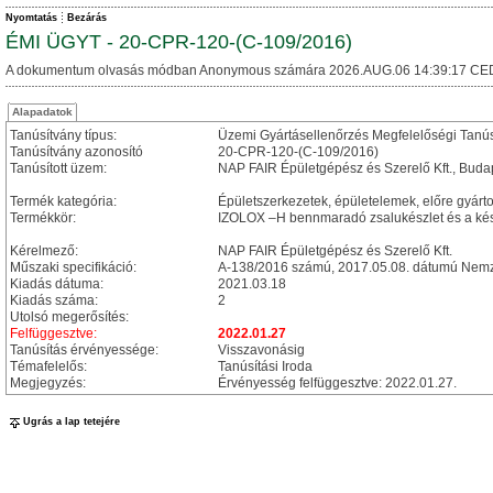
Nyomtatás
Bezárás
ÉMI ÜGYT - 20-CPR-120-(C-109/2016)
A dokumentum olvasás módban Anonymous számára 2026.AUG.06 14:39:17 CE
Alapadatok
Tanúsítvány típus:
Üzemi Gyártásellenőrzés Megfelelőségi Tanú
Tanúsítvány azonosító
20-CPR-120-(C-109/2016)
Tanúsított üzem:
NAP FAIR Épületgépész és Szerelő Kft., Buda
Termék kategória:
Épületszerkezetek, épületelemek, előre gyárto
Termékkör:
IZOLOX –H bennmaradó zsalukészlet és a kész
Kérelmező:
NAP FAIR Épületgépész és Szerelő Kft.
Műszaki specifikáció:
A-138/2016 számú, 2017.05.08. dátumú Nemze
Kiadás dátuma:
2021.03.18
Kiadás száma:
2
Utolsó megerősítés:
Felfüggesztve:
2022.01.27
Tanúsítás érvényessége:
Visszavonásig
Témafelelős:
Tanúsítási Iroda
Megjegyzés:
Érvényesség felfüggesztve: 2022.01.27.
Ugrás a lap tetejére