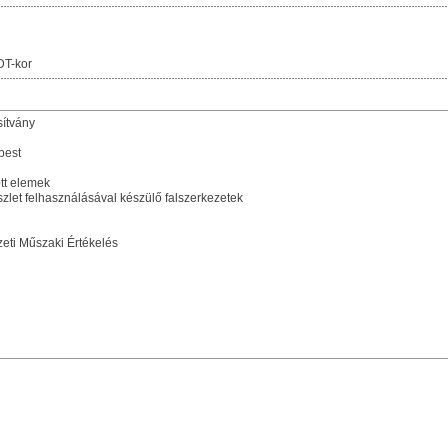
DT-kor
sítvány
pest
tt elemek
let felhasználásával készülő falszerkezetek
ti Műszaki Értékelés