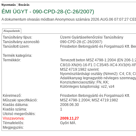
Nyomtatás
Bezárás
ÉMI ÜGYT - 090-CPD-28-(C-26/2007)
A dokumentum olvasás módban Anonymous számára 2026.AUG.06 07:07:27 CE
Alapadatok
Tanúsítvány típus:
Üzemi Gyártásellenőrzési Tanúsítvány
Tanúsítvány azonosító
090-CPD-28-(C-26/2007)
Tanúsított üzem:
Frissbeton Betongyártó és Forgalmazó Kft. Be
Termék kategória:
Termékkör:
Tervezett beton MSZ 4798-1:2004 (EN 206-1:
C8/10-XN(H)-16-F1  C35/45-XC4-XV3(H)-XF
MSZ 4719:1982 szerint:
Nyomószilárdsági osztály (N/mm2): C4; C6; C
Adalékanyag legnagyobb névleges szemnagy
Konzisztenciaosztály: FN, KK;
Különleges tulajdonság: vz2, vz4
Kérelmező:
Frissbeton Betongyártó és Forgalmazó Kft.
Műszaki specifikáció:
MSZ 4798-1:2004; MSZ 4719:1982
Kiadás dátuma:
2008.06.30
Kiadás száma:
1
Utolsó megerősítés:
Visszavonva:
2009.11.27
Témafelelős:
Győri MÁ.
Megjegyzés: