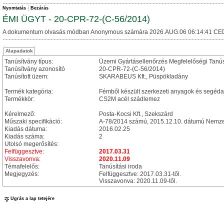
Nyomtatás
Bezárás
ÉMI ÜGYT - 20-CPR-72-(C-56/2014)
A dokumentum olvasás módban Anonymous számára 2026.AUG.06 06:14:41 CE
Alapadatok
Tanúsítvány típus:
Üzemi Gyártásellenőrzés Megfelelőségi Tanú
Tanúsítvány azonosító
20-CPR-72-(C-56/2014)
Tanúsított üzem:
SKARABEUS Kft., Püspökladány
Termék kategória:
Fémből készült szerkezeti anyagok és segéd
Termékkör:
CS2M acél szádlemez
Kérelmező:
Posta-Kocsi Kft., Szekszárd
Műszaki specifikáció:
A-78/2014 számú, 2015.12.10. dátumú Nemzet
Kiadás dátuma:
2016.02.25
Kiadás száma:
2
Utolsó megerősítés:
Felfüggesztve:
2017.03.31
Visszavonva:
2020.11.09
Témafelelős:
Tanúsítási iroda
Megjegyzés:
Felfüggesztve: 2017.03.31-től.
Visszavonva: 2020.11.09-től.
Ugrás a lap tetejére