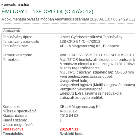
Nyomtatás
Bezárás
ÉMI ÜGYT - 138-CPD-64-(C-47/2012)
A dokumentum olvasás módban Anonymous számára 2026.AUG.07 03:24:29 CE
Alapadatok
Tanúsítvány típus:
Üzemi Gyártásellenőrzési Tanúsítvány
Tanúsítvány azonosító
138-CPD-64-(C-47/2012)
Tanúsított üzem:
XELLA Magyarország Kft., Budapest
Termék kategória:
VAKOLATOS ÖSSZETETT KÜLSŐ HŐSZIGET
Termékkör:
MULTIPOR homlokzati hőszigetelő rendszer (
A rendszer elemei a rendszergazda általi kisz
Multifix ragasztóhabarcs;
MULTIPOR ásványi szigetelő lap: 50-350 mm 
Fém beütőszeges tárcsás dübel;
Üvegszövet háló;
Üvegszövet ágyazó (Multifix ragasztóhabarcs)
Putzgrund vakolatalapozó;
Edelputz Extra ásványi színezővakolat;
Lábazati és egyéb profilok.
Kérelmező:
XELLA Magyarország Kft.
Műszaki specifikáció:
A-38/2012
Kiadás dátuma:
2013.04.03
Kiadás száma:
1
Utolsó megerősítés:
Visszavonva:
2015.07.31
Témafelelős:
Szakértő Iroda