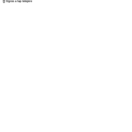
Ugrás a lap tetejére