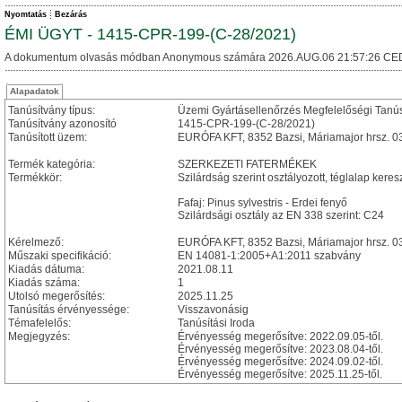
Nyomtatás
Bezárás
ÉMI ÜGYT - 1415-CPR-199-(C-28/2021)
A dokumentum olvasás módban Anonymous számára 2026.AUG.06 21:57:26 CE
Alapadatok
Tanúsítvány típus:
Üzemi Gyártásellenőrzés Megfelelőségi Tanú
Tanúsítvány azonosító
1415-CPR-199-(C-28/2021)
Tanúsított üzem:
EURÓFA KFT, 8352 Bazsi, Máriamajor hrsz. 0
Termék kategória:
SZERKEZETI FATERMÉKEK
Termékkör:
Szilárdság szerint osztályozott, téglalap keres
Fafaj: Pinus sylvestris - Erdei fenyő
Szilárdsági osztály az EN 338 szerint: C24
Kérelmező:
EURÓFA KFT, 8352 Bazsi, Máriamajor hrsz. 0
Műszaki specifikáció:
EN 14081-1:2005+A1:2011 szabvány
Kiadás dátuma:
2021.08.11
Kiadás száma:
1
Utolsó megerősítés:
2025.11.25
Tanúsítás érvényessége:
Visszavonásig
Témafelelős:
Tanúsítási Iroda
Megjegyzés:
Érvényesség megerősítve: 2022.09.05-től.
Érvényesség megerősítve: 2023.08.04-től.
Érvényesség megerősítve: 2024.09.02-től.
Érvényesség megerősítve: 2025.11.25-től.