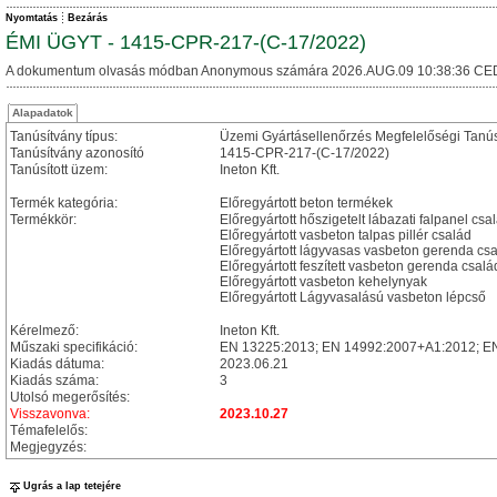
Nyomtatás
Bezárás
ÉMI ÜGYT - 1415-CPR-217-(C-17/2022)
A dokumentum olvasás módban Anonymous számára 2026.AUG.09 10:38:36 CE
Alapadatok
Tanúsítvány típus:
Üzemi Gyártásellenőrzés Megfelelőségi Tanú
Tanúsítvány azonosító
1415-CPR-217-(C-17/2022)
Tanúsított üzem:
Ineton Kft.
Termék kategória:
Előregyártott beton termékek
Termékkör:
Előregyártott hőszigetelt lábazati falpanel csa
Előregyártott vasbeton talpas pillér család
Előregyártott lágyvasas vasbeton gerenda cs
Előregyártott feszített vasbeton gerenda csalá
Előregyártott vasbeton kehelynyak
Előregyártott Lágyvasalású vasbeton lépcső
Kérelmező:
Ineton Kft.
Műszaki specifikáció:
EN 13225:2013; EN 14992:2007+A1:2012; E
Kiadás dátuma:
2023.06.21
Kiadás száma:
3
Utolsó megerősítés:
Visszavonva:
2023.10.27
Témafelelős:
Megjegyzés:
Ugrás a lap tetejére