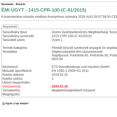
Nyomtatás
Bezárás
ÉMI ÜGYT - 1415-CPR-100-(C-81/2015)
A dokumentum olvasás módban Anonymous számára 2026.AUG.09 07:58:55 CE
Alapadatok
Tanúsítvány típus:
Üzemi Gyártásellenőrzés Megfelelőségi Tanú
Tanúsítvány azonosító
1415-CPR-100-(C-81/2015)
Tanúsított üzem:
Üzem 1.
Termék kategória:
Fémből készült szerkezeti anyagok és segéd
Termékkör:
Gépkocsibeállók fém vázszerkezete
Alaptípusok: Portoforte 60, Portoforte 80; Por
NEO 90
Kérelmező:
ETS Dienstleistungs und Handels GmbH
Műszaki specifikáció:
EN 1090-1:2009+A1:2011
Kiadás dátuma:
2019.02.25
Kiadás száma:
2
Utolsó megerősítés:
Visszavonva:
2020.01.10
Témafelelős:
Megfelelőségértékelő Központ
Megjegyzés:
Ugrás a lap tetejére