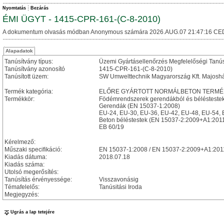
Nyomtatás
Bezárás
ÉMI ÜGYT - 1415-CPR-161-(C-8-2010)
A dokumentum olvasás módban Anonymous számára 2026.AUG.07 21:47:16 CE
Alapadatok
Tanúsítvány típus:
Üzemi Gyártásellenőrzés Megfelelőségi Tanú
Tanúsítvány azonosító
1415-CPR-161-(C-8-2010)
Tanúsított üzem:
SW Umwelttechnik Magyarország Kft. Majosh
Termék kategória:
ELŐRE GYÁRTOTT NORMÁLBETON TERMÉ
Termékkör:
Födémrendszerek gerendákból és bélésteste
Gerendák (EN 15037-1:2008)
EU-24, EU-30, EU-36, EU-42, EU-48, EU-54,
Beton béléstestek (EN 15037-2:2009+A1:201
EB 60/19
Kérelmező:
Műszaki specifikáció:
EN 15037-1:2008 / EN 15037-2:2009+A1:201
Kiadás dátuma:
2018.07.18
Kiadás száma:
Utolsó megerősítés:
Tanúsítás érvényessége:
Visszavonásig
Témafelelős:
Tanúsitási Iroda
Megjegyzés:
Ugrás a lap tetejére