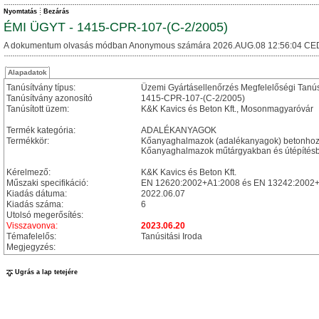
Nyomtatás
Bezárás
ÉMI ÜGYT - 1415-CPR-107-(C-2/2005)
A dokumentum olvasás módban Anonymous számára 2026.AUG.08 12:56:04 CE
Alapadatok
Tanúsítvány típus:
Üzemi Gyártásellenőrzés Megfelelőségi Tanú
Tanúsítvány azonosító
1415-CPR-107-(C-2/2005)
Tanúsított üzem:
K&K Kavics és Beton Kft., Mosonmagyaróvár
Termék kategória:
ADALÉKANYAGOK
Termékkör:
Kőanyaghalmazok (adalékanyagok) betonhoz
Kőanyaghalmazok műtárgyakban és útépítésbe
Kérelmező:
K&K Kavics és Beton Kft.
Műszaki specifikáció:
EN 12620:2002+A1:2008 és EN 13242:2002+
Kiadás dátuma:
2022.06.07
Kiadás száma:
6
Utolsó megerősítés:
Visszavonva:
2023.06.20
Témafelelős:
Tanúsitási Iroda
Megjegyzés:
Ugrás a lap tetejére