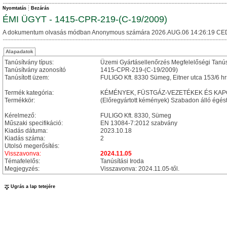
Nyomtatás
Bezárás
ÉMI ÜGYT - 1415-CPR-219-(C-19/2009)
A dokumentum olvasás módban Anonymous számára 2026.AUG.06 14:26:19 CE
Alapadatok
Tanúsítvány típus:
Üzemi Gyártásellenőrzés Megfelelőségi Tanú
Tanúsítvány azonosító
1415-CPR-219-(C-19/2009)
Tanúsított üzem:
FULIGO Kft. 8330 Sümeg, Eitner utca 153/6 hr
Termék kategória:
KÉMÉNYEK, FÜSTGÁZ-VEZETÉKEK ÉS KA
Termékkör:
(Előregyártott kémények) Szabadon álló égé
Kérelmező:
FULIGO Kft. 8330, Sümeg
Műszaki specifikáció:
EN 13084-7:2012 szabvány
Kiadás dátuma:
2023.10.18
Kiadás száma:
2
Utolsó megerősítés:
Visszavonva:
2024.11.05
Témafelelős:
Tanúsítási Iroda
Megjegyzés:
Visszavonva: 2024.11.05-től.
Ugrás a lap tetejére