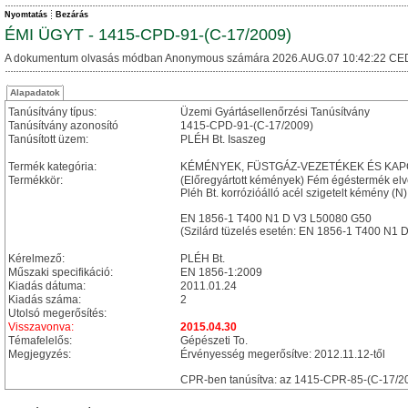
Nyomtatás
Bezárás
ÉMI ÜGYT - 1415-CPD-91-(C-17/2009)
A dokumentum olvasás módban Anonymous számára 2026.AUG.07 10:42:22 CE
Alapadatok
Tanúsítvány típus:
Üzemi Gyártásellenőrzési Tanúsítvány
Tanúsítvány azonosító
1415-CPD-91-(C-17/2009)
Tanúsított üzem:
PLÉH Bt. Isaszeg
Termék kategória:
KÉMÉNYEK, FÜSTGÁZ-VEZETÉKEK ÉS KA
Termékkör:
(Előregyártott kémények) Fém égéstermék el
Pléh Bt. korrózióálló acél szigetelt kémény (N)
EN 1856-1 T400 N1 D V3 L50080 G50
(Szilárd tüzelés esetén: EN 1856-1 T400 N1
Kérelmező:
PLÉH Bt.
Műszaki specifikáció:
EN 1856-1:2009
Kiadás dátuma:
2011.01.24
Kiadás száma:
2
Utolsó megerősítés:
Visszavonva:
2015.04.30
Témafelelős:
Gépészeti To.
Megjegyzés:
Érvényesség megerősítve: 2012.11.12-től
CPR-ben tanúsítva: az 1415-CPR-85-(C-17/2