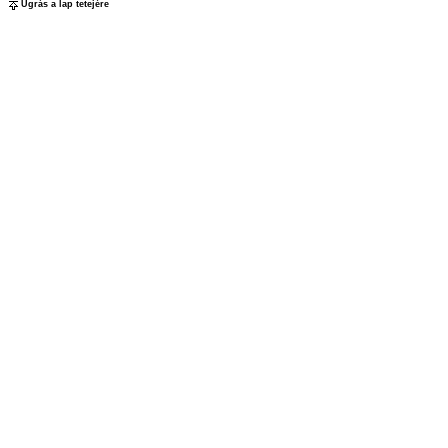
Ugrás a lap tetejére