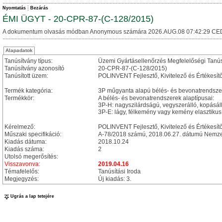
Nyomtatás
Bezárás
ÉMI ÜGYT - 20-CPR-87-(C-128/2015)
A dokumentum olvasás módban Anonymous számára 2026.AUG.08 07:42:29 CE
Alapadatok
Tanúsítvány típus:
Üzemi Gyártásellenőrzés Megfelelőségi Tanú
Tanúsítvány azonosító
20-CPR-87-(C-128/2015)
Tanúsított üzem:
POLINVENT Fejlesztő, Kivitelező és Értékesítő 
Termék kategória:
3P műgyanta alapú bélés- és bevonatrendsze
Termékkör:
A bélés- és bevonatrendszerek alaptípusai:
3P-H: nagyszilárdságú, vegyszerálló, kopásáll
3P-E: lágy, félkemény vagy kemény elasztikus
Kérelmező:
POLINVENT Fejlesztő, Kivitelező és Értékesítő
Műszaki specifikáció:
A-78/2018 számú, 2018.06.27. dátumú Nemzet
Kiadás dátuma:
2018.10.24
Kiadás száma:
2
Utolsó megerősítés:
Visszavonva:
2019.04.16
Témafelelős:
Tanúsítási Iroda
Megjegyzés:
Új kiadás: 3.
Ugrás a lap tetejére