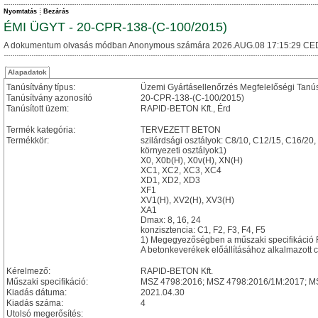
Nyomtatás
Bezárás
ÉMI ÜGYT - 20-CPR-138-(C-100/2015)
A dokumentum olvasás módban Anonymous számára 2026.AUG.08 17:15:29 CE
Alapadatok
Tanúsítvány típus:
Üzemi Gyártásellenőrzés Megfelelőségi Tanú
Tanúsítvány azonosító
20-CPR-138-(C-100/2015)
Tanúsított üzem:
RAPID-BETON Kft., Érd
Termék kategória:
TERVEZETT BETON
Termékkör:
szilárdsági osztályok: C8/10, C12/15, C16/20
környezeti osztályok1)
X0, X0b(H), X0v(H), XN(H)
XC1, XC2, XC3, XC4
XD1, XD2, XD3
XF1
XV1(H), XV2(H), XV3(H)
XA1
Dmax: 8, 16, 24
konzisztencia: C1, F2, F3, F4, F5
1) Megegyezőségben a műszaki specifikáció F
A betonkeverékek előállításához alkalmazott 
Kérelmező:
RAPID-BETON Kft.
Műszaki specifikáció:
MSZ 4798:2016; MSZ 4798:2016/1M:2017; M
Kiadás dátuma:
2021.04.30
Kiadás száma:
4
Utolsó megerősítés: