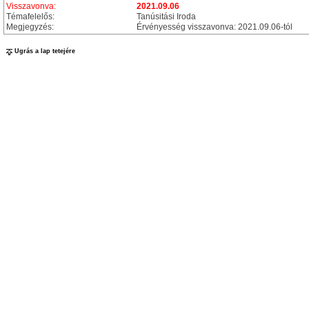
Visszavonva:
2021.09.06
Témafelelős:
Tanúsitási Iroda
Megjegyzés:
Érvényesség visszavonva: 2021.09.06-tól
Ugrás a lap tetejére