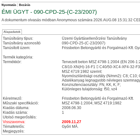
Nyomtatás
Bezárás
ÉMI ÜGYT - 090-CPD-25-(C-23/2007)
A dokumentum olvasás módban Anonymous számára 2026.AUG.08 15:31:32 CE
Alapadatok
Tanúsítvány típus:
Üzemi Gyártásellenőrzési Tanúsítvány
Tanúsítvány azonosító
090-CPD-25-(C-23/2007)
Tanúsított üzem:
Frissbeton Betongyártó és Forgalmazó Kft. Gy
Termék kategória:
Termékkör:
Tervezett beton MSZ 4798-1:2004 (EN 206-1:
C8/10-XN(H)-16-F1  C40/50-XC4-XF4-32-F3
MSZ 4719:1982 szerint:
Nyomószilárdsági osztály (N/mm2): C8; C10; 
Adalékanyag legnagyobb névleges szemnagy
Konzisztenciaosztály: FN, KK, K; F;
Különleges tulajdonság: f50, vz4
Kérelmező:
Frissbeton Betongyártó és Forgalmazó Kft.
Műszaki specifikáció:
MSZ 4798-1:2004; MSZ 4719:1982
Kiadás dátuma:
2008.06.30
Kiadás száma:
1
Utolsó megerősítés:
Visszavonva:
2009.11.27
Témafelelős:
Győri MÁ.
Megjegyzés: