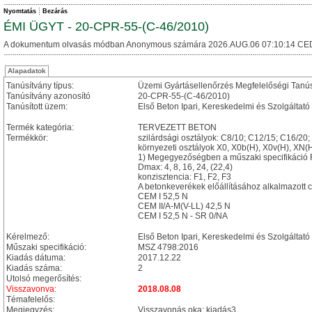
Nyomtatás
Bezárás
ÉMI ÜGYT - 20-CPR-55-(C-46/2010)
A dokumentum olvasás módban Anonymous számára 2026.AUG.06 07:10:14 CE
Alapadatok
Tanúsítvány típus:
Üzemi Gyártásellenőrzés Megfelelőségi Tanú
Tanúsítvány azonosító
20-CPR-55-(C-46/2010)
Tanúsított üzem:
Első Beton Ipari, Kereskedelmi és Szolgáltató 
Termék kategória:
TERVEZETT BETON
Termékkör:
szilárdsági osztályok: C8/10; C12/15; C16/20
környezeti osztályok X0, X0b(H), X0v(H), XN
1) Megegyezőségben a műszaki specifikáció F
Dmax: 4, 8, 16, 24, (22,4)
konzisztencia: F1, F2, F3
A betonkeverékek előállításához alkalmazott c
CEM I 52,5 N
CEM II/A-M(V-LL) 42,5 N
CEM I 52,5 N - SR 0/NA
Kérelmező:
Első Beton Ipari, Kereskedelmi és Szolgáltató 
Műszaki specifikáció:
MSZ 4798:2016
Kiadás dátuma:
2017.12.22
Kiadás száma:
2
Utolsó megerősítés:
Visszavonva:
2018.08.08
Témafelelős:
Megjegyzés:
Visszavonás oka: kiadás3