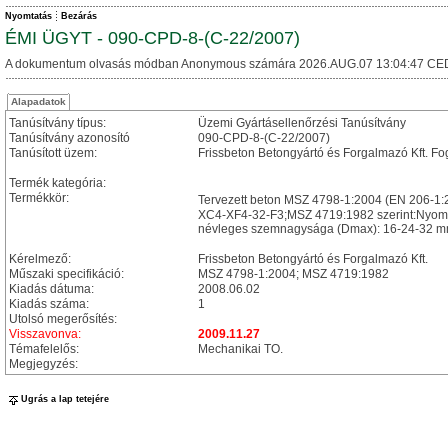
Nyomtatás
Bezárás
ÉMI ÜGYT - 090-CPD-8-(C-22/2007)
A dokumentum olvasás módban Anonymous számára 2026.AUG.07 13:04:47 CE
Alapadatok
Tanúsítvány típus:
Üzemi Gyártásellenőrzési Tanúsítvány
Tanúsítvány azonosító
090-CPD-8-(C-22/2007)
Tanúsított üzem:
Frissbeton Betongyártó és Forgalmazó Kft. Fog
Termék kategória:
Termékkör:
Tervezett beton MSZ 4798-1:2004 (EN 206-1:
XC4-XF4-32-F3;MSZ 4719:1982 szerint:Nyomó
névleges szemnagysága (Dmax): 16-24-32 mm; 
Kérelmező:
Frissbeton Betongyártó és Forgalmazó Kft.
Műszaki specifikáció:
MSZ 4798-1:2004; MSZ 4719:1982
Kiadás dátuma:
2008.06.02
Kiadás száma:
1
Utolsó megerősítés:
Visszavonva:
2009.11.27
Témafelelős:
Mechanikai TO.
Megjegyzés:
Ugrás a lap tetejére