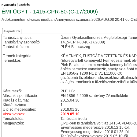
Nyomtatás
Bezárás
ÉMI ÜGYT - 1415-CPR-80-(C-17/2009)
A dokumentum olvasás módban Anonymous számára 2026.AUG.08 20:41:05 CE
Alapadatok
Tanúsítvány típus:
Üzemi Gyártásellenőrzés Megfelelőségi Tanú
Tanúsítvány azonosító
1415-CPR-80-(C-17/2009)
Tanúsított üzem:
PLÉH Bt., Isaszeg
Termék kategória:
KÉMÉNYEK, FÜSTGÁZ-VEZETÉKEK ÉS KA
Termékkör:
(Előregyártott kémények) Fém égéstermék el
Pléh Bt. alumínium merevfalú kémény béléscs
építési termékre vonatkozik, amely az alábbi t
EN 1856-2 T200 N1 D V1 L11060 O0
gázüzemű tüzelőberendezésekhez alkalmazh
az égésterméknek a tüzelőszerkezetből a külső
Kérelmező:
PLÉH Bt.
Műszaki specifikáció:
EN 1856-2:2009 szabvány ZA melléklete
Kiadás dátuma:
2015.04.30
Kiadás száma:
1
Utolsó megerősítés:
2018.01.25
Visszavonva:
2019.05.10
Témafelelős:
Tanúsítási iroda
Megjegyzés:
CPD-ben is tanúsítva volt: az 1415-CPD-86-(
Érvényesség megerősítve 2016.12.15-től.
Érvényesség megerősítve 2018.01.25-től.
Tanúsítvány visszavonva: 2019.05.10-től.