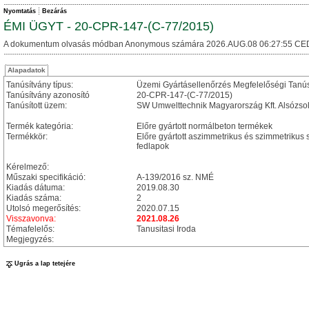
Nyomtatás
Bezárás
ÉMI ÜGYT - 20-CPR-147-(C-77/2015)
A dokumentum olvasás módban Anonymous számára 2026.AUG.08 06:27:55 CE
Alapadatok
Tanúsítvány típus:
Üzemi Gyártásellenőrzés Megfelelőségi Tanú
Tanúsítvány azonosító
20-CPR-147-(C-77/2015)
Tanúsított üzem:
SW Umwelttechnik Magyarország Kft. Alsózso
Termék kategória:
Előre gyártott normálbeton termékek
Termékkör:
Előre gyártott aszimmetrikus és szimmetrikus
fedlapok
Kérelmező:
Műszaki specifikáció:
A-139/2016 sz. NMÉ
Kiadás dátuma:
2019.08.30
Kiadás száma:
2
Utolsó megerősítés:
2020.07.15
Visszavonva:
2021.08.26
Témafelelős:
Tanusitasi Iroda
Megjegyzés:
Ugrás a lap tetejére