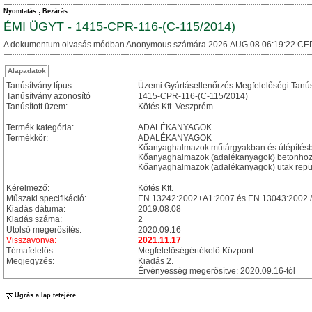
Nyomtatás
Bezárás
ÉMI ÜGYT - 1415-CPR-116-(C-115/2014)
A dokumentum olvasás módban Anonymous számára 2026.AUG.08 06:19:22 CE
Alapadatok
Tanúsítvány típus:
Üzemi Gyártásellenőrzés Megfelelőségi Tanú
Tanúsítvány azonosító
1415-CPR-116-(C-115/2014)
Tanúsított üzem:
Kötés Kft. Veszprém
Termék kategória:
ADALÉKANYAGOK
Termékkör:
ADALÉKANYAGOK
Kőanyaghalmazok műtárgyakban és útépítésbe
Kőanyaghalmazok (adalékanyagok) betonhoz
Kőanyaghalmazok (adalékanyagok) utak repülő
Kérelmező:
Kötés Kft.
Műszaki specifikáció:
EN 13242:2002+A1:2007 és EN 13043:2002 /
Kiadás dátuma:
2019.08.08
Kiadás száma:
2
Utolsó megerősítés:
2020.09.16
Visszavonva:
2021.11.17
Témafelelős:
Megfelelőségértékelő Központ
Megjegyzés:
Kiadás 2.
Érvényesség megerősítve: 2020.09.16-tól
Ugrás a lap tetejére