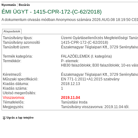
Nyomtatás
Bezárás
ÉMI ÜGYT - 1415-CPR-172-(C-62/2018)
A dokumentum olvasás módban Anonymous számára 2026.AUG.08 18:19:50 CE
Alapadatok
Tanúsítvány típus:
Üzemi Gyártásellenőrzés Megfelelőségi Tanú
Tanúsítvány azonosító
1415-CPR-172-(C-62/2018)
Tanúsított üzem:
Északmagyar Téglaipari Kft., 3729 Serényfalva
Termék kategória:
FALAZÓELEMEK (I. kategória)
Termékkör:
P- elemek:
HB30 falazóblokk; B30 falazóblokk; 10-es vála
Kérelmező:
Északmagyar Téglaipari Kft., 3729 Serényfalva
Műszaki specifikáció:
EN 771-1:2011+A1:2015 szabvány
Kiadás dátuma:
2018.12.13
Kiadás száma:
1
Utolsó megerősítés:
Visszavonva:
2019.11.04
Témafelelős:
Tanúsitási Iroda
Megjegyzés:
Tanúsítvány visszavonva: 2019.11.04-től.
Ugrás a lap tetejére