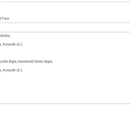
DT-kor
sítvány
, Kossuth út 1.
szfal tégla; kisméretű tömör tégla
, Kossuth út 1.