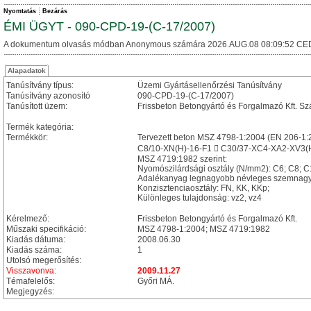
Nyomtatás
Bezárás
ÉMI ÜGYT - 090-CPD-19-(C-17/2007)
A dokumentum olvasás módban Anonymous számára 2026.AUG.08 08:09:52 CE
Alapadatok
Tanúsítvány típus:
Üzemi Gyártásellenőrzési Tanúsítvány
Tanúsítvány azonosító
090-CPD-19-(C-17/2007)
Tanúsított üzem:
Frissbeton Betongyártó és Forgalmazó Kft. Sz
Termék kategória:
Termékkör:
Tervezett beton MSZ 4798-1:2004 (EN 206-1:
C8/10-XN(H)-16-F1  C30/37-XC4-XA2-XV3(H
MSZ 4719:1982 szerint:
Nyomószilárdsági osztály (N/mm2): C6; C8; C
Adalékanyag legnagyobb névleges szemnagy
Konzisztenciaosztály: FN, KK, KKp;
Különleges tulajdonság: vz2, vz4
Kérelmező:
Frissbeton Betongyártó és Forgalmazó Kft.
Műszaki specifikáció:
MSZ 4798-1:2004; MSZ 4719:1982
Kiadás dátuma:
2008.06.30
Kiadás száma:
1
Utolsó megerősítés:
Visszavonva:
2009.11.27
Témafelelős:
Győri MÁ.
Megjegyzés: