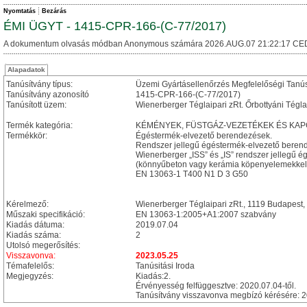
Nyomtatás
Bezárás
ÉMI ÜGYT - 1415-CPR-166-(C-77/2017)
A dokumentum olvasás módban Anonymous számára 2026.AUG.07 21:22:17 CE
Alapadatok
Tanúsítvány típus:
Üzemi Gyártásellenőrzés Megfelelőségi Tanú
Tanúsítvány azonosító
1415-CPR-166-(C-77/2017)
Tanúsított üzem:
Wienerberger Téglaipari zRt. Őrbottyáni Tégla
Termék kategória:
KÉMÉNYEK, FÜSTGÁZ-VEZETÉKEK ÉS KA
Termékkör:
Égéstermék-elvezető berendezések.
Rendszer jellegű égéstermék-elvezető beren
Wienerberger „ISS” és „IS” rendszer jellegű 
(könnyűbeton vagy kerámia köpenyelemekkel
EN 13063-1 T400 N1 D 3 G50
Kérelmező:
Wienerberger Téglaipari zRt., 1119 Budapest, B
Műszaki specifikáció:
EN 13063-1:2005+A1:2007 szabvány
Kiadás dátuma:
2019.07.04
Kiadás száma:
2
Utolsó megerősítés:
Visszavonva:
2023.05.25
Témafelelős:
Tanúsitási Iroda
Megjegyzés:
Kiadás:2.
Érvényesség felfüggesztve: 2020.07.04-től.
Tanúsítvány visszavonva megbízó kérésére: 2