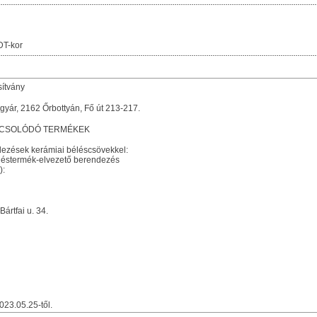
DT-kor
sítvány
gyár, 2162 Őrbottyán, Fő út 213-217.
PCSOLÓDÓ TERMÉKEK
dezések kerámiai béléscsövekkel:
égéstermék-elvezető berendezés
):
ártfai u. 34.
023.05.25-től.