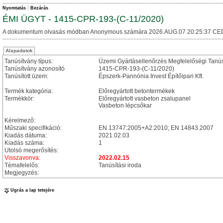
Nyomtatás
Bezárás
ÉMI ÜGYT - 1415-CPR-193-(C-11/2020)
A dokumentum olvasás módban Anonymous számára 2026.AUG.07 20:25:37 CE
Alapadatok
Tanúsítvány típus:
Üzemi Gyártásellenőrzés Megfelelőségi Tanú
Tanúsítvány azonosító
1415-CPR-193-(C-11/2020)
Tanúsított üzem:
Épszerk-Pannónia Invest Építőipari Kft.
Termék kategória:
Előregyártott betontermékek
Termékkör:
Előregyártott vasbeton zsalupanel
Vasbeton lépcsőkar
Kérelmező:
Műszaki specifikáció:
EN 13747:2005+A2:2010; EN 14843.2007
Kiadás dátuma:
2021.02.03
Kiadás száma:
1
Utolsó megerősítés:
Visszavonva:
2022.02.15
Témafelelős:
Tanúsítási iroda
Megjegyzés:
Ugrás a lap tetejére