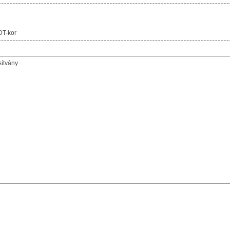
DT-kor
sítvány