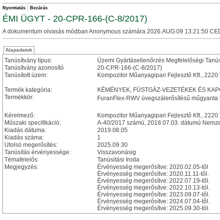
Nyomtatás
Bezárás
ÉMI ÜGYT - 20-CPR-166-(C-8/2017)
A dokumentum olvasás módban Anonymous számára 2026.AUG.09 13:21:50 CE
Alapadatok
Tanúsítvány típus:
Üzemi Gyártásellenőrzés Megfelelőségi Tanú
Tanúsítvány azonosító
20-CPR-166-(C-8/2017)
Tanúsított üzem:
Kompozitor Műanyagipari Fejlesztő Kft., 2220
Termék kategória:
KÉMÉNYEK, FÜSTGÁZ-VEZETÉKEK ÉS KA
Termékkör:
FuranFlex-RWV üvegszálerősítésű műgyanta
Kérelmező:
Kompozitor Műanyagipari Fejlesztő Kft., 2220
Műszaki specifikáció:
A-40/2017 számú, 2018.07.03. dátumú Nemzet
Kiadás dátuma:
2019.08.05
Kiadás száma:
1
Utolsó megerősítés:
2025.09.30
Tanúsítás érvényessége:
Visszavonásig
Témafelelős:
Tanúsitási Iroda
Megjegyzés:
Érvényesség megerősítve: 2020.02.05-től
Érvényesség megerősítve: 2020.11.11-től.
Érvényesség megerősítve: 2022.07.19-től.
Érvényesség megerősítve: 2022.10.13-tól.
Érvényesség megerősítve: 2023.09.07-től.
Érvényesség megerősítve: 2024.07.04-től.
Érvényesség megerősítve: 2025.09.30-tól.