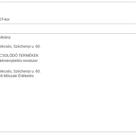
DT-kor
sítvány
 Vecsés, Széchenyi u. 60.
PCSOLÓDÓ TERMÉKEK
 kéménybélés-rendszer
 Vecsés, Széchenyi u. 60.
i Műszaki Értékelés