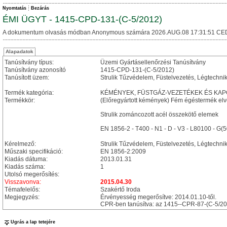
Nyomtatás
Bezárás
ÉMI ÜGYT - 1415-CPD-131-(C-5/2012)
A dokumentum olvasás módban Anonymous számára 2026.AUG.08 17:31:51 CE
Alapadatok
Tanúsítvány típus:
Üzemi Gyártásellenőrzési Tanúsítvány
Tanúsítvány azonosító
1415-CPD-131-(C-5/2012)
Tanúsított üzem:
Strulik Tűzvédelem, Füstelvezetés, Légtechn
Termék kategória:
KÉMÉNYEK, FÜSTGÁZ-VEZETÉKEK ÉS KA
Termékkör:
(Előregyártott kémények) Fém égéstermék el
Strulik zománcozott acél összekötő elemek
EN 1856-2 - T400 - N1 - D - V3 - L80100 - G(
Kérelmező:
Strulik Tűzvédelem, Füstelvezetés, Légtechnik
Műszaki specifikáció:
EN 1856-2:2009
Kiadás dátuma:
2013.01.31
Kiadás száma:
1
Utolsó megerősítés:
Visszavonva:
2015.04.30
Témafelelős:
Szakértő Iroda
Megjegyzés:
Érvényesség megerősítve: 2014.01.10-től.
CPR-ben tanúsítva: az 1415--CPR-87-(C-5/2
Ugrás a lap tetejére