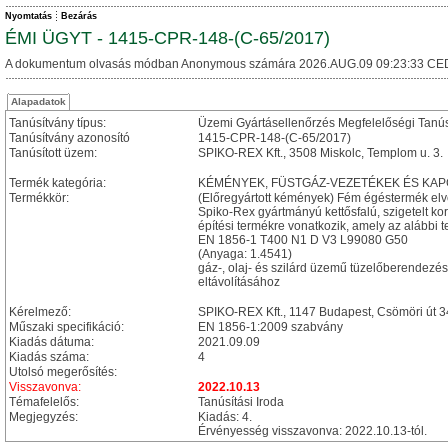
Nyomtatás
Bezárás
ÉMI ÜGYT - 1415-CPR-148-(C-65/2017)
A dokumentum olvasás módban Anonymous számára 2026.AUG.09 09:23:33 CE
Alapadatok
Tanúsítvány típus:
Üzemi Gyártásellenőrzés Megfelelőségi Tanú
Tanúsítvány azonosító
1415-CPR-148-(C-65/2017)
Tanúsított üzem:
SPIKO-REX Kft., 3508 Miskolc, Templom u. 3.
Termék kategória:
KÉMÉNYEK, FÜSTGÁZ-VEZETÉKEK ÉS KA
Termékkör:
(Előregyártott kémények) Fém égéstermék el
Spiko-Rex gyártmányú kettősfalú, szigetelt ko
építési termékre vonatkozik, amely az alábbi t
EN 1856-1 T400 N1 D V3 L99080 G50
(Anyaga: 1.4541)
gáz-, olaj- és szilárd üzemű tüzelőberendezé
eltávolításához
Kérelmező:
SPIKO-REX Kft., 1147 Budapest, Csömöri út 34/
Műszaki specifikáció:
EN 1856-1:2009 szabvány
Kiadás dátuma:
2021.09.09
Kiadás száma:
4
Utolsó megerősítés:
Visszavonva:
2022.10.13
Témafelelős:
Tanúsítási Iroda
Megjegyzés:
Kiadás: 4.
Érvényesség visszavonva: 2022.10.13-tól.