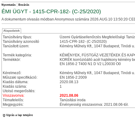
Nyomtatás
Bezárás
ÉMI ÜGYT - 1415-CPR-182- (C-25/2020)
A dokumentum olvasás módban Anonymous számára 2026.AUG.10 13:50:20 CE
Alapadatok
Tanúsítvány típus:
Üzemi Gyártásellenőrzés Megfelelőségi Tanú
Tanúsítvány azonosító
1415-CPR-182- (C-25/2020)
Tanúsított üzem:
Kémény Műhely Kft., 1047 Budapest, Tinódi u.
Termék kategória:
KÉMÉNYEK, FÜSTGÁZ-VEZETÉKEK ÉS KA
Termékkör:
KORÉK korrózióálló acél hajlékony kémény bé
EN 1856-2 T400 N1 D V2 L20030 O0
Kérelmező:
Kémény Műhely Kft., 1047 Budapest, Tinódi u.
Műszaki specifikáció:
EN 1856-2:2009
Kiadás dátuma:
2020.08.13
Kiadás száma:
1
Utolsó megerősítés:
Visszavonva:
2021.08.06
Témafelelős:
Tanúsítási iroda
Megjegyzés:
Érvényesség visszavonva: 2021.08.06-tól.
Ugrás a lap tetejére