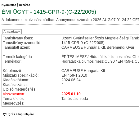
Nyomtatás
Bezárás
ÉMI ÜGYT - 1415-CPR-9-(C-22/2005)
A dokumentum olvasás módban Anonymous számára 2026.AUG.07 01:24:22 CE
Alapadatok
Tanúsítvány típus:
Üzemi Gyártásellenőrzés Megfelelőségi Tanú
Tanúsítvány azonosító
1415-CPR-9-(C-22/2005)
Tanúsított üzem:
CARMEUSE Hungária Kft. Beremendi Gyár
Termék kategória:
ÉPÍTÉSI MÉSZ / Hidratált kalciumos mész CL 
Termékkör:
Hidratált kalciumos mész CL 90 / EN 459-1 C
Kérelmező:
CARMEUSE Hungária Kft.
Műszaki specifikáció:
EN 459-1:2010
Kiadás dátuma:
2024.06.24
Kiadás száma:
4
Utolsó megerősítés:
Visszavonva:
2025.01.10
Témafelelős:
Tanúsitási Iroda
Megjegyzés:
Ugrás a lap tetejére