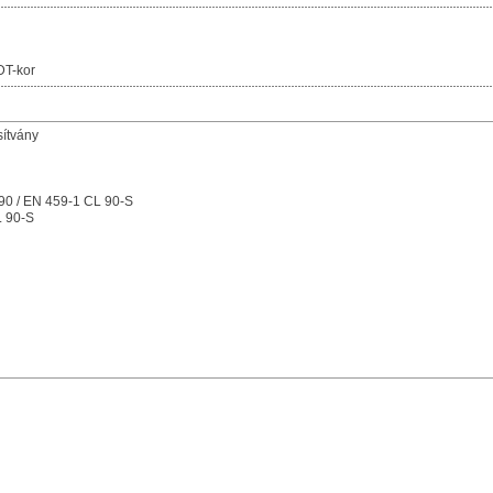
DT-kor
sítvány
90 / EN 459-1 CL 90-S
L 90-S