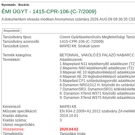
Nyomtatás
Bezárás
ÉMI ÜGYT - 1415-CPR-106-(C-7/2009)
A dokumentum olvasás módban Anonymous számára 2026.AUG.09 09:36:35 CE
Alapadatok
Tanúsítvány típus:
Üzemi Gyártásellenőrzés Megfelelőségi Tanú
Tanúsítvány azonosító
1415-CPR-106-(C-7/2009)
Tanúsított üzem:
MAPEI Kft. Sóskúti üzem
Termék kategória:
BETONNAL, VAKOLÓ ÉS FALAZÓ HABARC
Termékkör:
Adalékszerek:
1.Mapeplast N11 képlékenyítő adalékszer (T2
2.Mapemix N60 képlékenyítő adalékszer (T2)
3.Mapeair AE 10 légbuborékképző adalékszer
4.Mapeair AE 20 légbuborékképző adalékszer
5.Mapefast CF1 szilárdulásgyorsító adaléksze
6.Dynamon NRG1012 H, folyósító és szilárdulá
7.DynamonSR3, DynamonSR31 kötéskésleltető,
8. Dynamon XTend W371 folyósító adalékszer 
9. Dynamon XTend W375 folyósító adaalékszer
Kérelmező:
MAPEI Kft.
Műszaki specifikáció:
EN 934-2:2009+A1:2012 szabvány ZA mellékl
Kiadás dátuma:
2019.10.01
Kiadás száma:
3
Utolsó megerősítés:
Visszavonva:
2020.04.02
Témafelelős:
Tanúsítási iroda