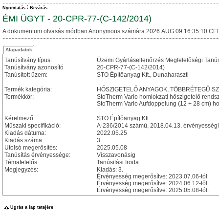
Nyomtatás
Bezárás
ÉMI ÜGYT - 20-CPR-77-(C-142/2014)
A dokumentum olvasás módban Anonymous számára 2026.AUG.09 16:35:10 CE
Alapadatok
Tanúsítvány típus:
Üzemi Gyártásellenőrzés Megfelelőségi Tanú
Tanúsítvány azonosító
20-CPR-77-(C-142/2014)
Tanúsított üzem:
STO Építőanyag Kft., Dunaharaszti
Termék kategória:
HŐSZIGETELŐ ANYAGOK, TÖBBRÉTEGŰ S
Termékkör:
StoTherm Vario homlokzati hőszigetelő rends
StoTherm Vario Aufdoppelung (12 + 28 cm) ho
Kérelmező:
STO Építőanyag Kft.
Műszaki specifikáció:
A-236/2014 számú, 2018.04.13. érvényességi ke
Kiadás dátuma:
2022.05.25
Kiadás száma:
3
Utolsó megerősítés:
2025.05.08
Tanúsítás érvényessége:
Visszavonásig
Témafelelős:
Tanúsitási Iroda
Megjegyzés:
Kiadás: 3.
Érvényesség megerősítve: 2023.07.06-tól
Érvényesség megerősítve: 2024.06.12-től.
Érvényesség megerősítve: 2025.05.08-tól.
Ugrás a lap tetejére