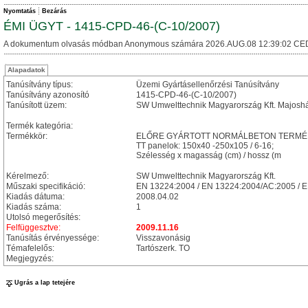
Nyomtatás
Bezárás
ÉMI ÜGYT - 1415-CPD-46-(C-10/2007)
A dokumentum olvasás módban Anonymous számára 2026.AUG.08 12:39:02 CE
Alapadatok
Tanúsítvány típus:
Üzemi Gyártásellenőrzési Tanúsítvány
Tanúsítvány azonosító
1415-CPD-46-(C-10/2007)
Tanúsított üzem:
SW Umwelttechnik Magyarország Kft. Majosh
Termék kategória:
Termékkör:
ELŐRE GYÁRTOTT NORMÁLBETON TERMÉKE
TT panelok: 150x40 -250x105 / 6-16;
Szélesség x magasság (cm) / hossz (m
Kérelmező:
SW Umwelttechnik Magyarország Kft.
Műszaki specifikáció:
EN 13224:2004 / EN 13224:2004/AC:2005 / 
Kiadás dátuma:
2008.04.02
Kiadás száma:
1
Utolsó megerősítés:
Felfüggesztve:
2009.11.16
Tanúsítás érvényessége:
Visszavonásig
Témafelelős:
Tartószerk. TO
Megjegyzés:
Ugrás a lap tetejére