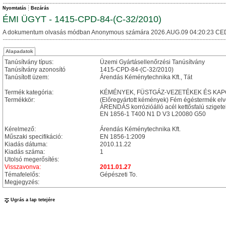
Nyomtatás
Bezárás
ÉMI ÜGYT - 1415-CPD-84-(C-32/2010)
A dokumentum olvasás módban Anonymous számára 2026.AUG.09 04:20:23 CE
Alapadatok
Tanúsítvány típus:
Üzemi Gyártásellenőrzési Tanúsítvány
Tanúsítvány azonosító
1415-CPD-84-(C-32/2010)
Tanúsított üzem:
Árendás Kéménytechnika Kft., Tát
Termék kategória:
KÉMÉNYEK, FÜSTGÁZ-VEZETÉKEK ÉS KA
Termékkör:
(Előregyártott kémények) Fém égéstermék el
ÁRENDÁS korrózióálló acél kettősfalú szigete
EN 1856-1 T400 N1 D V3 L20080 G50
Kérelmező:
Árendás Kéménytechnika Kft.
Műszaki specifikáció:
EN 1856-1:2009
Kiadás dátuma:
2010.11.22
Kiadás száma:
1
Utolsó megerősítés:
Visszavonva:
2011.01.27
Témafelelős:
Gépészeti To.
Megjegyzés:
Ugrás a lap tetejére