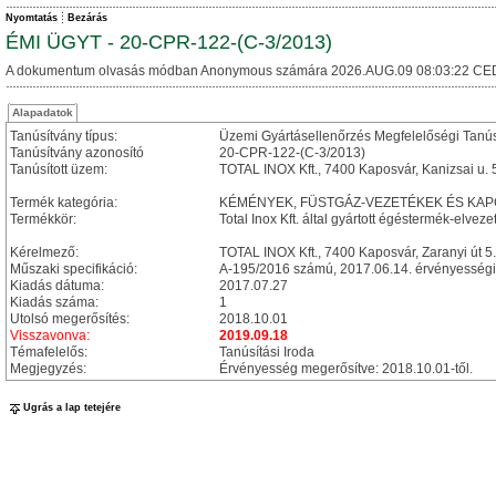
Nyomtatás
Bezárás
ÉMI ÜGYT - 20-CPR-122-(C-3/2013)
A dokumentum olvasás módban Anonymous számára 2026.AUG.09 08:03:22 CE
Alapadatok
Tanúsítvány típus:
Üzemi Gyártásellenőrzés Megfelelőségi Tanú
Tanúsítvány azonosító
20-CPR-122-(C-3/2013)
Tanúsított üzem:
TOTAL INOX Kft., 7400 Kaposvár, Kanizsai u. 
Termék kategória:
KÉMÉNYEK, FÜSTGÁZ-VEZETÉKEK ÉS KA
Termékkör:
Total Inox Kft. által gyártott égéstermék-elv
Kérelmező:
TOTAL INOX Kft., 7400 Kaposvár, Zaranyi út 5.
Műszaki specifikáció:
A-195/2016 számú, 2017.06.14. érvényességi 
Kiadás dátuma:
2017.07.27
Kiadás száma:
1
Utolsó megerősítés:
2018.10.01
Visszavonva:
2019.09.18
Témafelelős:
Tanúsítási Iroda
Megjegyzés:
Érvényesség megerősítve: 2018.10.01-től.
Ugrás a lap tetejére