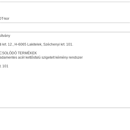
DT-kor
sítvány
krt. 12., H-6065 Lakitelek, Széchenyi krt. 101.
PCSOLÓDÓ TERMÉKEK
damentes acél kettősfalú szigetelt kémény rendszer
t. 101