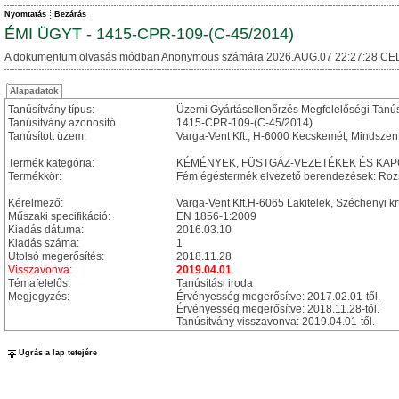
Nyomtatás
Bezárás
ÉMI ÜGYT - 1415-CPR-109-(C-45/2014)
A dokumentum olvasás módban Anonymous számára 2026.AUG.07 22:27:28 CE
Alapadatok
Tanúsítvány típus:
Üzemi Gyártásellenőrzés Megfelelőségi Tanú
Tanúsítvány azonosító
1415-CPR-109-(C-45/2014)
Tanúsított üzem:
Varga-Vent Kft., H-6000 Kecskemét, Mindszenti 
Termék kategória:
KÉMÉNYEK, FÜSTGÁZ-VEZETÉKEK ÉS KA
Termékkör:
Fém égéstermék elvezető berendezések: Rozs
Kérelmező:
Varga-Vent Kft.H-6065 Lakitelek, Széchenyi kr
Műszaki specifikáció:
EN 1856-1:2009
Kiadás dátuma:
2016.03.10
Kiadás száma:
1
Utolsó megerősítés:
2018.11.28
Visszavonva:
2019.04.01
Témafelelős:
Tanúsítási iroda
Megjegyzés:
Érvényesség megerősítve: 2017.02.01-től.
Érvényesség megerősítve: 2018.11.28-tól.
Tanúsítvány visszavonva: 2019.04.01-től.
Ugrás a lap tetejére