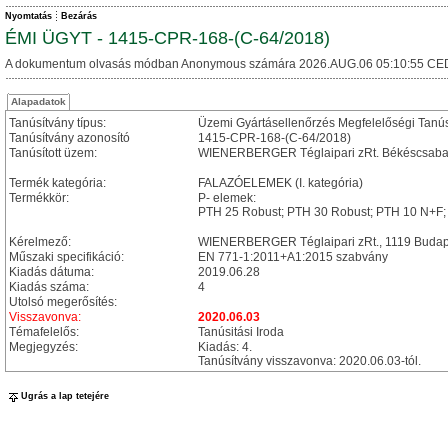
Nyomtatás
Bezárás
ÉMI ÜGYT - 1415-CPR-168-(C-64/2018)
A dokumentum olvasás módban Anonymous számára 2026.AUG.06 05:10:55 CE
Alapadatok
Tanúsítvány típus:
Üzemi Gyártásellenőrzés Megfelelőségi Tanú
Tanúsítvány azonosító
1415-CPR-168-(C-64/2018)
Tanúsított üzem:
WIENERBERGER Téglaipari zRt. Békéscsabai 
Termék kategória:
FALAZÓELEMEK (I. kategória)
Termékkör:
P- elemek:
PTH 25 Robust; PTH 30 Robust; PTH 10 N+F;
Kérelmező:
WIENERBERGER Téglaipari zRt., 1119 Budapest
Műszaki specifikáció:
EN 771-1:2011+A1:2015 szabvány
Kiadás dátuma:
2019.06.28
Kiadás száma:
4
Utolsó megerősítés:
Visszavonva:
2020.06.03
Témafelelős:
Tanúsitási Iroda
Megjegyzés:
Kiadás: 4.
Tanúsítvány visszavonva: 2020.06.03-tól.
Ugrás a lap tetejére