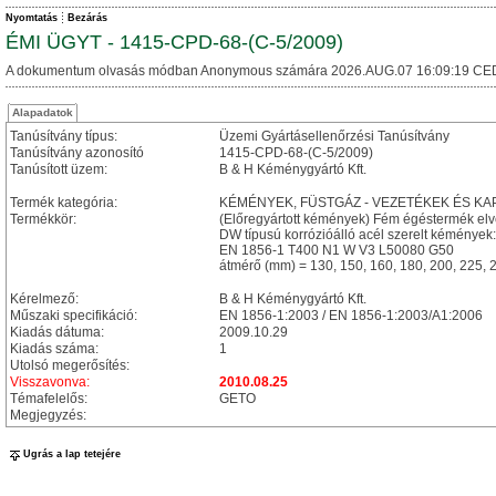
Nyomtatás
Bezárás
ÉMI ÜGYT - 1415-CPD-68-(C-5/2009)
A dokumentum olvasás módban Anonymous számára 2026.AUG.07 16:09:19 CE
Alapadatok
Tanúsítvány típus:
Üzemi Gyártásellenőrzési Tanúsítvány
Tanúsítvány azonosító
1415-CPD-68-(C-5/2009)
Tanúsított üzem:
B & H Kéménygyártó Kft.
Termék kategória:
KÉMÉNYEK, FÜSTGÁZ - VEZETÉKEK ÉS 
Termékkör:
(Előregyártott kémények) Fém égéstermék el
DW típusú korrózióálló acél szerelt kémények:
EN 1856-1 T400 N1 W V3 L50080 G50
átmérő (mm) = 130, 150, 160, 180, 200, 225, 2
Kérelmező:
B & H Kéménygyártó Kft.
Műszaki specifikáció:
EN 1856-1:2003 / EN 1856-1:2003/A1:2006
Kiadás dátuma:
2009.10.29
Kiadás száma:
1
Utolsó megerősítés:
Visszavonva:
2010.08.25
Témafelelős:
GETO
Megjegyzés:
Ugrás a lap tetejére