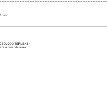
DT-kor
PCSOLÓDÓ TERMÉKEK
vezető berendezések: