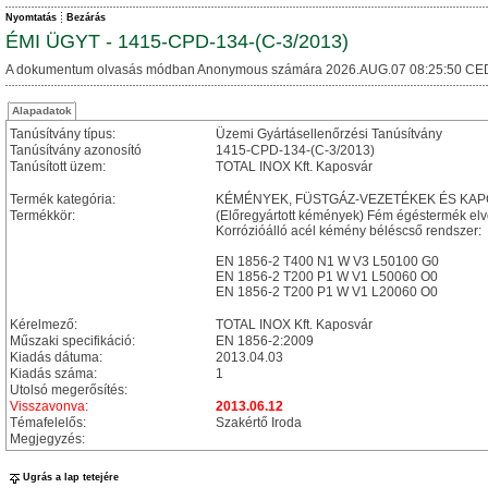
Nyomtatás
Bezárás
ÉMI ÜGYT - 1415-CPD-134-(C-3/2013)
A dokumentum olvasás módban Anonymous számára 2026.AUG.07 08:25:50 CE
Alapadatok
Tanúsítvány típus:
Üzemi Gyártásellenőrzési Tanúsítvány
Tanúsítvány azonosító
1415-CPD-134-(C-3/2013)
Tanúsított üzem:
TOTAL INOX Kft. Kaposvár
Termék kategória:
KÉMÉNYEK, FÜSTGÁZ-VEZETÉKEK ÉS KA
Termékkör:
(Előregyártott kémények) Fém égéstermék el
Korrózióálló acél kémény béléscső rendszer:
EN 1856-2 T400 N1 W V3 L50100 G0
EN 1856-2 T200 P1 W V1 L50060 O0
EN 1856-2 T200 P1 W V1 L20060 O0
Kérelmező:
TOTAL INOX Kft. Kaposvár
Műszaki specifikáció:
EN 1856-2:2009
Kiadás dátuma:
2013.04.03
Kiadás száma:
1
Utolsó megerősítés:
Visszavonva:
2013.06.12
Témafelelős:
Szakértő Iroda
Megjegyzés:
Ugrás a lap tetejére