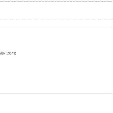
)
z (EN 13043)