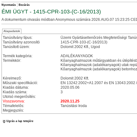
Nyomtatás
Bezárás
ÉMI ÜGYT - 1415-CPR-103-(C-16/2013)
A dokumentum olvasás módban Anonymous számára 2026.AUG.07 15:23:25 CE
Alapadatok
Tanúsítvány típus:
Üzemi Gyártásellenőrzés Megfelelőségi Tanú
Tanúsítvány azonosító
1415-CPR-103-(C-16/2013)
Tanúsított üzem:
Dolomit 2002 Kft., Ugod
Termék kategória:
ADALÉKANYAGOK
Termékkör:
Kőanyaghalmazok műtárgyakban és útépítésbe
Kőanyaghalmazok (adalékanyagok) utak repülő
Kőanyaghalmazok (adalékanyagok) betonhoz
Kérelmező:
Dolomit 2002 Kft.
Műszaki specifikáció:
EN 13242:2002+A1:2007 és EN 13043:2002 
Kiadás dátuma:
2020.05.06
Kiadás száma:
3
Utolsó megerősítés:
Visszavonva:
2020.11.25
Témafelelős:
Tanúsitási Iroda
Megjegyzés:
Ugrás a lap tetejére