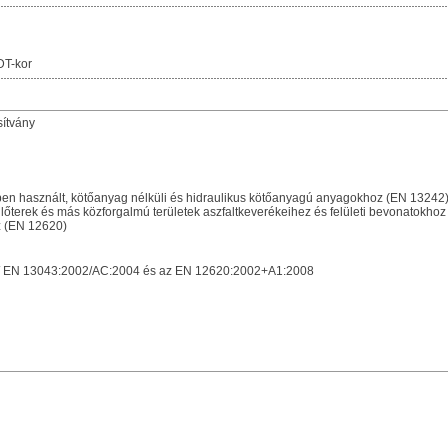
DT-kor
sítvány
n használt, kötőanyag nélküli és hidraulikus kötőanyagú anyagokhoz (EN 13242
terek és más közforgalmú területek aszfaltkeverékeihez és felületi bevonatokho
 (EN 12620)
/ EN 13043:2002/AC:2004 és az EN 12620:2002+A1:2008