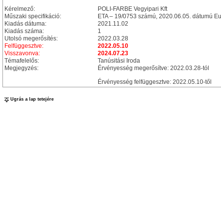
Kérelmező:
POLI-FARBE Vegyipari Kft
Műszaki specifikáció:
ETA – 19/0753 számú, 2020.06.05. dátumú Eu
Kiadás dátuma:
2021.11.02
Kiadás száma:
1
Utolsó megerősítés:
2022.03.28
Felfüggesztve:
2022.05.10
Visszavonva:
2024.07.23
Témafelelős:
Tanúsitási Iroda
Megjegyzés:
Érvényesség megerősítve: 2022.03.28-tól
Érvényesség felfüggesztve: 2022.05.10-től
Ugrás a lap tetejére