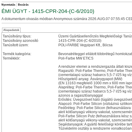
Nyomtatás
Bezárás
ÉMI ÜGYT - 1415-CPR-204-(C-6/2010)
A dokumentum olvasás módban Anonymous számára 2026.AUG.07 07:55:45 CE
Alapadatok
Tanúsítvány típus:
Üzemi Gyártásellenőrzés Megfelelőségi Tanú
Tanúsítvány azonosító
1415-CPR-204-(C-6/2010)
Tanúsított üzem:
POLI-FARBE Vegyipari Kft., Bócsa
Termék kategória:
Bevonatréteggel ellátott többrétegű homlokza
Termékkör:
Poli-Farbe MW ETICS
A rendszer elemei a rendszergazda általi kisz
Ragasztó: Poli-Farbe Thermo, Poli-Farbe Th
(cementalapú száraz habarcs 5,5-7 l/25 kg ví
Hőszigetelő anyag: Ásványgyapot (MW)
(EN 13163 megfelelő 1000 mm x 600 mm lap
Alapréteg: Poli-Farbe Thermo, Poli-Farbe Th
(cementalapú száraz habarcs 5,5-7 l/25 kg ví
azonos a ragasztóanyaggal
Erősítés: Üvegszövet háló (lúgálló üvegszövet
Alapozó: Poli-Farbe Silicon (vízbázisú sziliko
Fedőréteg: Poli-Farbe Silicon (felhasználásra 
akril kötőanyagú vékony-vakolat, szemcsemér
Poli-Farbe Silicon Putz (felhasználásra kész s
akril kötőanyagú vékony-vakolat, szemcsemér
Segédanyagok: A gyártó felelőségi körébe ta
Tűzvédelmi osztály a rendszerre vonatkozóan: