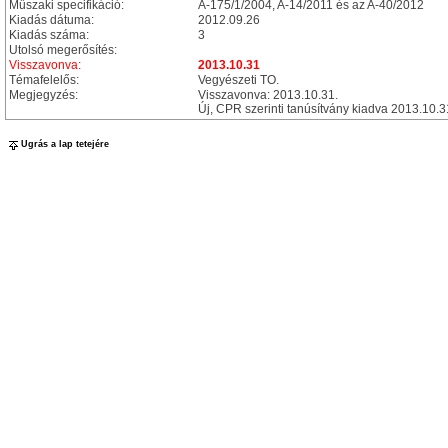
Műszaki specifikáció:
A-175/1/2004, A-14/2011 és az A-40/2012
Kiadás dátuma:
2012.09.26
Kiadás száma:
3
Utolsó megerősítés:
Visszavonva:
2013.10.31
Témafelelős:
Vegyészeti TO.
Megjegyzés:
Visszavonva: 2013.10.31.
Új, CPR szerinti tanúsítvány kiadva 2013.10.
Ugrás a lap tetejére