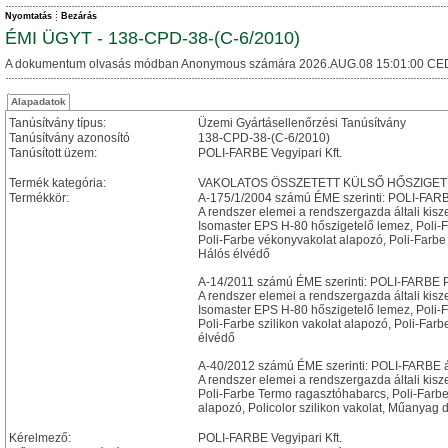
Nyomtatás
Bezárás
ÉMI ÜGYT - 138-CPD-38-(C-6/2010)
A dokumentum olvasás módban Anonymous számára 2026.AUG.08 15:01:00 CE
Alapadatok
Tanúsítvány típus:
Üzemi Gyártásellenőrzési Tanúsítvány
Tanúsítvány azonosító
138-CPD-38-(C-6/2010)
Tanúsított üzem:
POLI-FARBE Vegyipari Kft.
Termék kategória:
VAKOLATOS ÖSSZETETT KÜLSŐ HŐSZIGET
Termékkör:
A-175/1/2004 számú ÉME szerinti: POLI-FARBE
A rendszer elemei a rendszergazda általi kisz
Isomaster EPS H-80 hőszigetelő lemez, Poli-
Poli-Farbe vékonyvakolat alapozó, Poli-Farbe 
Hálós élvédő
A-14/2011 számú ÉME szerinti: POLI-FARBE Po
A rendszer elemei a rendszergazda általi kisz
Isomaster EPS H-80 hőszigetelő lemez, Poli-
Poli-Farbe szilikon vakolat alapozó, Poli-Farb
élvédő
A-40/2012 számú ÉME szerinti: POLI-FARBE á
A rendszer elemei a rendszergazda általi kisz
Poli-Farbe Termo ragasztóhabarcs, Poli-Farbe
alapozó, Policolor szilikon vakolat, Műanyag 
Kérelmező:
POLI-FARBE Vegyipari Kft.