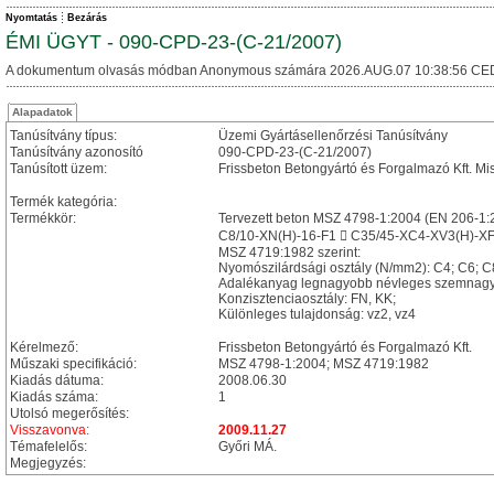
Nyomtatás
Bezárás
ÉMI ÜGYT - 090-CPD-23-(C-21/2007)
A dokumentum olvasás módban Anonymous számára 2026.AUG.07 10:38:56 CE
Alapadatok
Tanúsítvány típus:
Üzemi Gyártásellenőrzési Tanúsítvány
Tanúsítvány azonosító
090-CPD-23-(C-21/2007)
Tanúsított üzem:
Frissbeton Betongyártó és Forgalmazó Kft. Mis
Termék kategória:
Termékkör:
Tervezett beton MSZ 4798-1:2004 (EN 206-1:
C8/10-XN(H)-16-F1  C35/45-XC4-XV3(H)-XF
MSZ 4719:1982 szerint:
Nyomószilárdsági osztály (N/mm2): C4; C6; C
Adalékanyag legnagyobb névleges szemnagy
Konzisztenciaosztály: FN, KK;
Különleges tulajdonság: vz2, vz4
Kérelmező:
Frissbeton Betongyártó és Forgalmazó Kft.
Műszaki specifikáció:
MSZ 4798-1:2004; MSZ 4719:1982
Kiadás dátuma:
2008.06.30
Kiadás száma:
1
Utolsó megerősítés:
Visszavonva:
2009.11.27
Témafelelős:
Győri MÁ.
Megjegyzés: