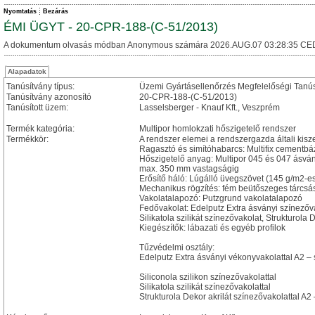
Nyomtatás
Bezárás
ÉMI ÜGYT - 20-CPR-188-(C-51/2013)
A dokumentum olvasás módban Anonymous számára 2026.AUG.07 03:28:35 CE
Alapadatok
Tanúsítvány típus:
Üzemi Gyártásellenőrzés Megfelelőségi Tanú
Tanúsítvány azonosító
20-CPR-188-(C-51/2013)
Tanúsított üzem:
Lasselsberger - Knauf Kft., Veszprém
Termék kategória:
Multipor homlokzati hőszigetelő rendszer
Termékkör:
A rendszer elemei a rendszergazda általi kisz
Ragasztó és simítóhabarcs: Multifix cementb
Hőszigetelő anyag: Multipor 045 és 047 ásván
max. 350 mm vastagságig
Erősítő háló: Lúgálló üvegszövet (145 g/m2-e
Mechanikus rögzítés: fém beütőszeges tárcsá
Vakolatalapozó: Putzgrund vakolatalapozó
Fedővakolat: Edelputz Extra ásványi színezővak
Silikatola szilikát színezővakolat, Strukturola 
Kiegészítők: lábazati és egyéb profilok
Tűzvédelmi osztály:
Edelputz Extra ásványi vékonyvakolattal A2 – 
Siliconola szilikon színezővakolattal
Silikatola szilikát színezővakolattal
Strukturola Dekor akrilát színezővakolattal A2 