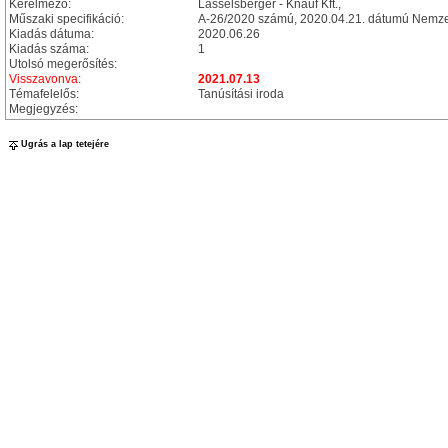
Kérelmező:
Lasselsberger - Knauf Kft.,
Műszaki specifikáció:
A-26/2020 számú, 2020.04.21. dátumú Nemzet
Kiadás dátuma:
2020.06.26
Kiadás száma:
1
Utolsó megerősítés:
Visszavonva:
2021.07.13
Témafelelős:
Tanúsítási iroda
Megjegyzés:
Ugrás a lap tetejére