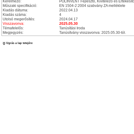
Kérelmező:
POLINVENT Fejlesztő, Kivitelező és Értékesítő
Műszaki specifikáció:
EN 1504-2:2004 szabvány ZA melléklete
Kiadás dátuma:
2022.04.13
Kiadás száma:
4
Utolsó megerősítés:
2024.04.17
Visszavonva:
2025.05.30
Témafelelős:
Tanúsítási Iroda
Megjegyzés:
Tanúsítvány visszavonva: 2025.05.30-tól.
Ugrás a lap tetejére