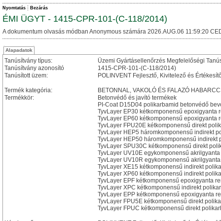
Nyomtatás
Bezárás
ÉMI ÜGYT - 1415-CPR-101-(C-118/2014)
A dokumentum olvasás módban Anonymous számára 2026.AUG.06 11:59:20 CED
Alapadatok
Tanúsítvány típus:
Üzemi Gyártásellenőrzés Megfelelőségi Tanú
Tanúsítvány azonosító
1415-CPR-101-(C-118/2014)
Tanúsított üzem:
POLINVENT Fejlesztő, Kivitelező és Értékesítő 
Termék kategória:
BETONNAL, VAKOLÓ ÉS FALAZÓ HABARC
Termékkör:
Betonvédő és javító termékek
PI-Coat D15D04 polikarbamid betonvédő bev
TyvLayer EP30 kétkomponensű epoxigyanta 
TyvLayer EP60 kétkomponensű epoxigyanta 
TyvLayer FPU20E kétkomponensű direkt poli
TyvLayer HEP5 háromkomponensű indirekt pol
TyvLayer HEP50 háromkomponensű indirekt po
TyvLayer SPU30C kétkomponensű direkt poli
TyvLayer UV10E egykomponensű akrilgyanta
TyvLayer UV10R egykomponensű akrilgyanta
TyvLayer XE15 kétkomponensű indirekt polik
TyvLayer XP60 kétkomponensű indirekt polik
TyvLayer EPF kétkomponensű epoxigyanta re
TyvLayer XPC kétkomponensű indirekt polika
TyvLayer EPP kétkomponensű epoxigyanta r
TyvLayer FPU5E kétkomponensű direkt polika
TyvLayer FPUC kétkomponensű direkt polikar