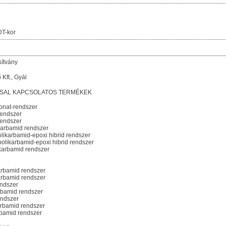
T-kor
sítvány
Kft., Gyál
CSAL KAPCSOLATOS TERMÉKEK
onat-rendszer
rendszer
rendszer
karbamid rendszer
ikarbamid-epoxi hibrid rendszer
likarbamid-epoxi hibrid rendszer
karbamid rendszer
arbamid rendszer
arbamid rendszer
ndszer
rbamid rendszer
endszer
rbamid rendszer
bamid rendszer