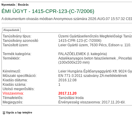
Nyomtatás
Bezárás
ÉMI ÜGYT - 1415-CPR-123-(C-7/2006)
A dokumentum olvasás módban Anonymous számára 2026.AUG.07 15:57:32 CE
Alapadatok
Tanúsítvány típus:
Üzemi Gyártásellenőrzés Megfelelőségi Tanú
Tanúsítvány azonosító
1415-CPR-123-(C-7/2006)
Tanúsított üzem:
Leier Gyártó üzem, 7630 Pécs, Edison u. 110.
Termék kategória:
FALAZÓELEMEK (I. kategória)
Termékkör:
Adalékanyagos beton falazóelemek , Pincefa
(100x500x220 mm)
Kérelmező:
Leier Hungária Építőanyaggyártó Kft. 9024 Gy
Műszaki specifikáció:
EN 771-3:2011 szabvány ZA mellékletének
Kiadás dátuma:
2016.12.08
Kiadás száma:
1
Utolsó megerősítés:
Visszavonva:
2017.11.20
Témafelelős:
Tanúsítási Iroda
Megjegyzés:
Érvényesség visszavonva: 2017.11.20-tól.
Ugrás a lap tetejére